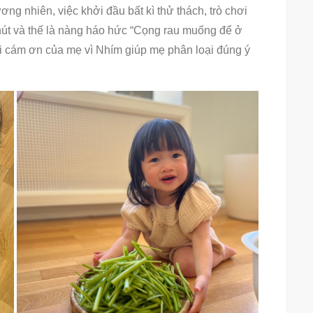
ơng nhiên, việc khởi đầu bất kì thử thách, trò chơi
út và thế là nàng háo hức “Cọng rau muống để ở
ời cám ơn của mẹ vì Nhím giúp mẹ phân loại đúng ý