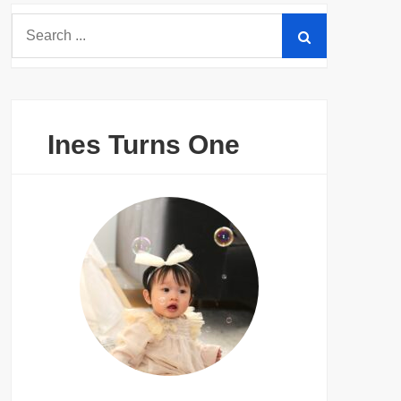
Search
for:
Ines Turns One