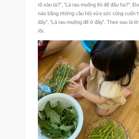
rổ nào ta?”, “Lá rau muống thì để đâu ha?”. Đư
nào bằng những câu hỏi vừa sức cũng cuốn h
đây”, “Lá rau muống để ở đây”. Theo sau là l
rồi.