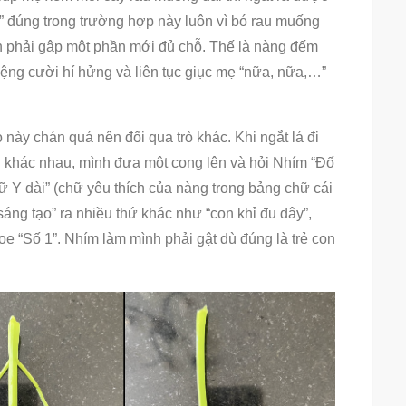
à” đúng trong trường hợp này luôn vì bó rau muống
n phải gập một phần mới đủ chỗ. Thế là nàng đếm
Miệng cười hí hửng và liên tục giục mẹ “nữa, nữa,…”
 này chán quá nên đổi qua trò khác. Khi ngắt lá đi
 khác nhau, mình đưa một cọng lên và hỏi Nhím “Đố
ữ Y dài” (chữ yêu thích của nàng trong bảng chữ cái
sáng tạo” ra nhiều thứ khác như “con khỉ đu dây”,
e “Số 1”. Nhím làm mình phải gật dù đúng là trẻ con