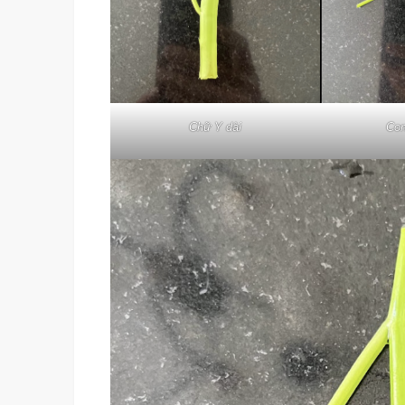
Chữ Y dài
Con