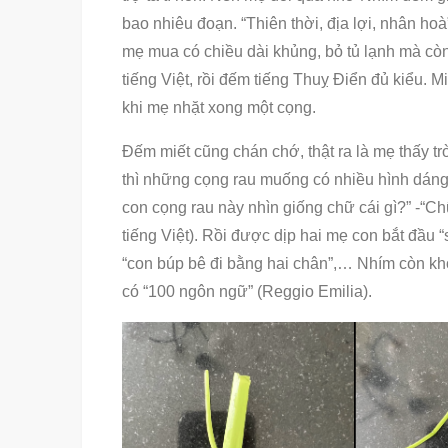
bao nhiêu đoạn. “Thiên thời, địa lợi, nhân ho
mẹ mua có chiều dài khủng, bỏ tủ lạnh mà cò
tiếng Việt, rồi đếm tiếng Thuỵ Điển đủ kiểu. 
khi mẹ nhặt xong một cọng.
Đếm miết cũng chán chớ, thật ra là mẹ thấy trò
thì những cọng rau muống có nhiều hình dáng
con cọng rau này nhìn giống chữ cái gì?” -“Ch
tiếng Việt). Rồi được dịp hai mẹ con bắt đầu “
“con búp bê đi bằng hai chân”,… Nhím còn kho
có “100 ngôn ngữ” (Reggio Emilia).