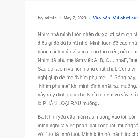
By
,
Vào bếp
Vui chơi cù
admin
May 7, 2023
Nhím nhà mình luôn nhận được lời cảm ơn rất 
điều gì đó dù là rất nhỏ. Mình luôn đề cao n
bằng cách nhìn vào mắt con trìu mến, nói rất 
Nhím đã phụ mẹ làm việc A, B, C… nha!”, “mẹ c
Sau đó là ôm và hôn nàng chụt chụt. Cũng vì 
nghị giúp đỡ mẹ “Nhím phụ mẹ…”. Sáng nay, n
“Nhím phụ mẹ” khi mình định nhặt rau muống.
nảy ra ý định giao cho Nhím nhiệm vụ vừa sức
là PHÂN LOẠI RAU muống.
Ba Nhím yêu cầu món rau muống xào tỏi, còn 
mình nghĩ ra việc phân loại cọng rau muống v
với “trợ tá” nhỏ tuổi. Mình biến nó thành trò 