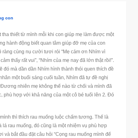
ng con
tha thiết từ mình mỗi khi con giúp mẹ làm được một
hững hành động biết quan tâm giúp đỡ mẹ của con
rõ ràng cùng nụ cười tươi rói “Mẹ cám ơn Nhím vì
ảm thấy rất vui”, “Nhím của mẹ nay đã lớn thật rồi!”.
lẽ đó mà dần dần Nhím hình thành thói quen thích đề
hân một buổi sáng cuối tuần, Nhím đã tự đề nghị
 Đương nhiên mẹ không thể nào từ chối và mình đã
, phù hợp với khả năng của một cô bé tuổi lên 2. Đó
mình thì thích rau muống luộc chấm tương. Thế là
à lá rau muống, đó cũng là một nhiệm vụ phù hợp
chơi và bắt đầu đặt câu hỏi “Cọng rau muống mình để