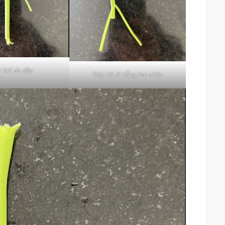
 khỉ đu dây
Búp bê đi bằng hai chân