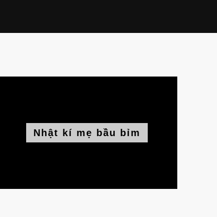
Nhật kí mẹ bầu bỉm