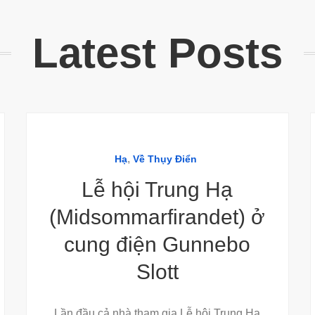
Latest Posts
,
Hạ
Về Thụy Điển
Lễ hội Trung Hạ
(Midsommarfirandet) ở
cung điện Gunnebo
Slott
Lần đầu cả nhà tham gia Lễ hội Trung Hạ