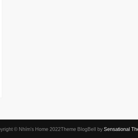
yright © Nhím's Home 2022Theme BlogBell by
Sensational T