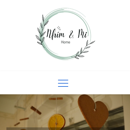
Skip
to
content
Welcome to our home