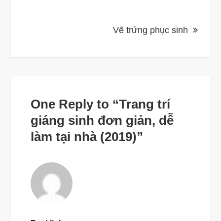
Vẽ trứng phục sinh
One Reply to “Trang trí
giáng sinh đơn giản, dễ
làm tại nhà (2019)”