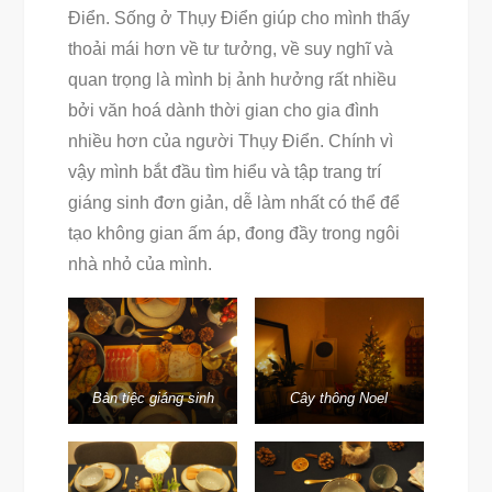
Điển. Sống ở Thụy Điển giúp cho mình thấy
sinh
thoải mái hơn về tư tưởng, về suy nghĩ và
đơn
quan trọng là mình bị ảnh hưởng rất nhiều
giản,
bởi văn hoá dành thời gian cho gia đình
dễ
nhiều hơn của người Thụy Điển. Chính vì
làm
vậy mình bắt đầu tìm hiểu và tập trang trí
tại
giáng sinh đơn giản, dễ làm nhất có thể để
nhà
tạo không gian ấm áp, đong đầy trong ngôi
(2019)
nhà nhỏ của mình.
Bàn tiệc giáng sinh
Cây thông Noel